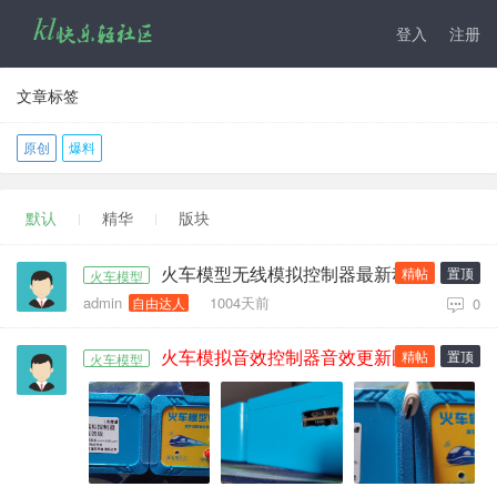
登入
注册
文章标签
原创
爆料
默认
精华
版块
火车模型无线模拟控制器最新动态消息
精帖
置顶
火车模型
admin
1004天前
自由达人
0
火车模拟音效控制器音效更新图文教程
精帖
置顶
火车模型