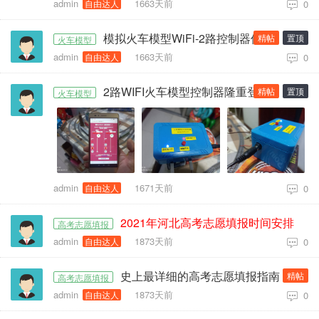
admin
1663天前
自由达人
0
模拟火车模型WiFi-2路控制器使用说明及重要声明
精帖
置顶
火车模型
admin
1663天前
自由达人
0
2路WIFI火车模型控制器隆重登场!
精帖
置顶
火车模型
admin
1671天前
自由达人
0
2021年河北高考志愿填报时间安排
高考志愿填报
admin
1873天前
自由达人
0
史上最详细的高考志愿填报指南
精帖
高考志愿填报
admin
1873天前
自由达人
0