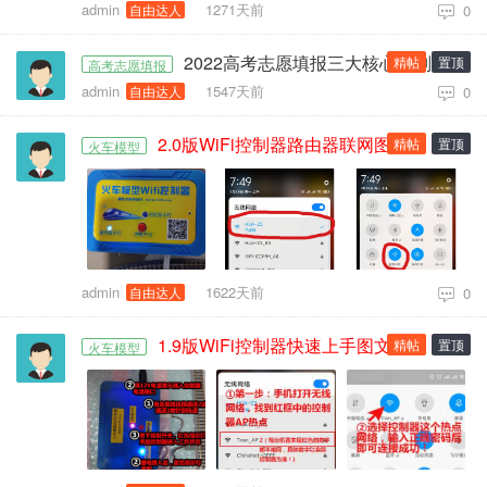
admin
1271天前
自由达人
0
2022高考志愿填报三大核心原则，升学参考！
精帖
置顶
高考志愿填报
admin
1547天前
自由达人
0
2.0版WiFi控制器路由器联网图文简明操作教程
精帖
置顶
火车模型
admin
1622天前
自由达人
0
1.9版WiFi控制器快速上手图文简明操作教程！
精帖
置顶
火车模型