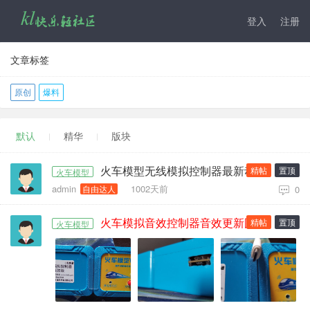
登入
注册
文章标签
原创
爆料
默认
精华
版块
火车模型无线模拟控制器最新动态消息
精帖
置顶
火车模型
admin
1002天前
自由达人
0
火车模拟音效控制器音效更新图文教程
精帖
置顶
火车模型