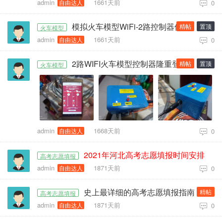
admin
1661天前
自由达人
0
模拟火车模型WiFi-2路控制器使用说明及重要声明
精帖
置顶
火车模型
admin
1661天前
自由达人
0
2路WIFI火车模型控制器隆重登场!
精帖
置顶
火车模型
admin
1668天前
自由达人
0
2021年河北高考志愿填报时间安排
高考志愿填报
admin
1871天前
自由达人
0
史上最详细的高考志愿填报指南
精帖
高考志愿填报
admin
1871天前
自由达人
0