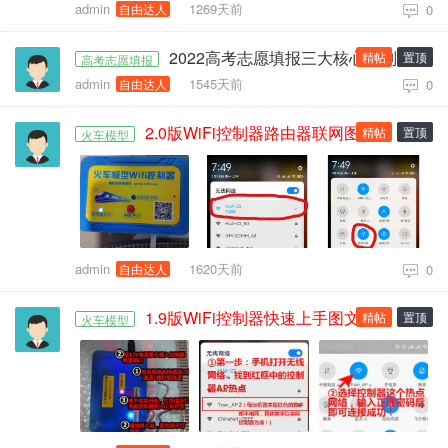
admin
1269天前
自由达人
0
2022高考志愿填报三大核心原则，升学参考！
精帖
置顶
高考志愿填报
admin
1545天前
自由达人
0
2.0版WiFi控制器路由器联网图文简明操作教程
精帖
置顶
火车模型
admin
1620天前
自由达人
0
1.9版WiFi控制器快速上手图文简明操作教程！
精帖
置顶
火车模型