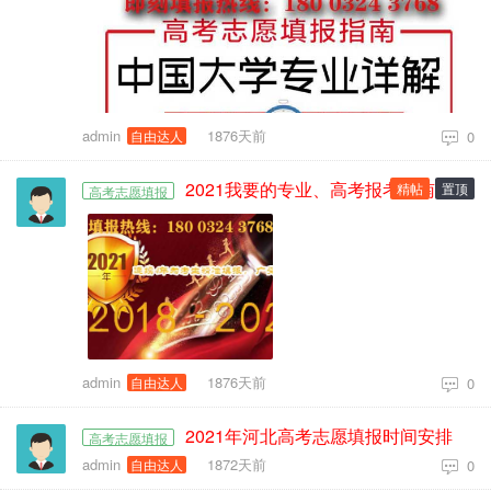
admin
1876天前
自由达人
0
2021我要的专业、高考报考指南！
精帖
置顶
高考志愿填报
admin
1876天前
自由达人
0
2021年河北高考志愿填报时间安排
高考志愿填报
admin
1872天前
自由达人
0