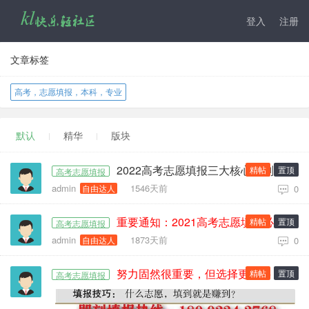
登入
注册
文章标签
高考，志愿填报，本科，专业
默认
精华
版块
2022高考志愿填报三大核心原则，升学参考！
精帖
置顶
高考志愿填报
admin
1546天前
自由达人
0
重要通知：2021高考志愿填报必看！
精帖
置顶
高考志愿填报
admin
1873天前
自由达人
0
努力固然很重要，但选择更重要！
精帖
置顶
高考志愿填报