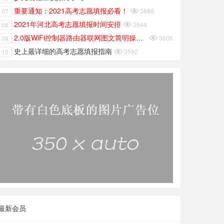
重要通知：2021高考志愿填报必看！

3886
07
2021年河北高考志愿填报时间安排

3644
08
2.0版WiFi控制器路由器联网图文简明操作教程

3606
09
史上最详细的高考志愿填报指南

3592
10
最新会员