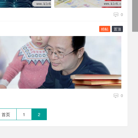
0
精帖
置顶
0
首页
1
2