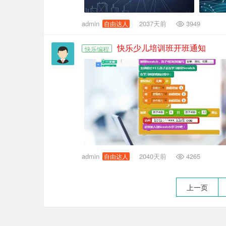
admin
2037天前
3949
自由达人
快乐少儿培训班开班通知
快乐编程
admin
2040天前
4265
自由达人
上一页