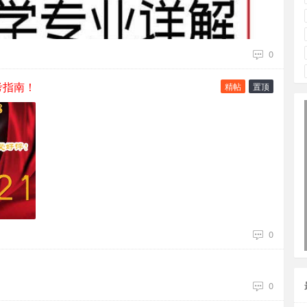
0
考指南！
精帖
置顶
0
0