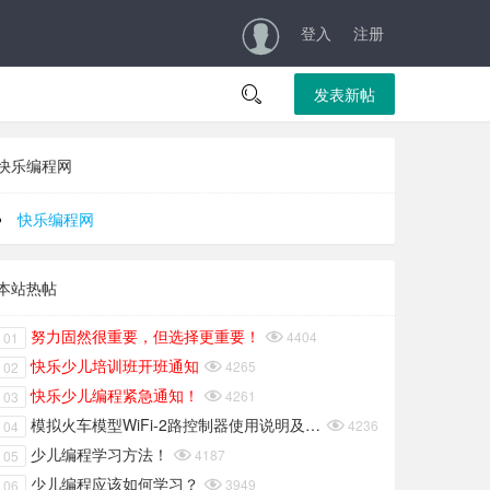
登入
注册

发表新帖
快乐编程网
快乐编程网
本站热帖
努力固然很重要，但选择更重要！

4404
01
快乐少儿培训班开班通知

4265
02
快乐少儿编程紧急通知！

4261
03
模拟火车模型WiFi-2路控制器使用说明及重要声明

4236
04
少儿编程学习方法！

4187
05
少儿编程应该如何学习？

3949
06