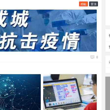
精帖
置顶
0