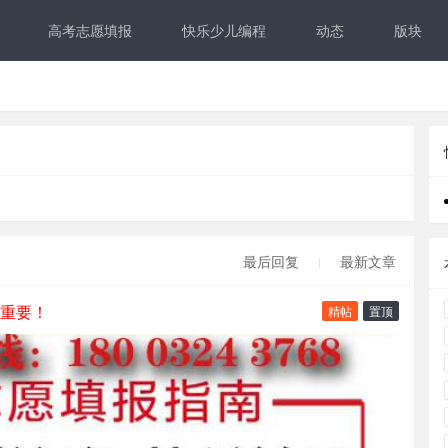
高考志愿填报
快乐少儿编程
动态
版块
最后回复
最新文章
重要！
精帖
置顶