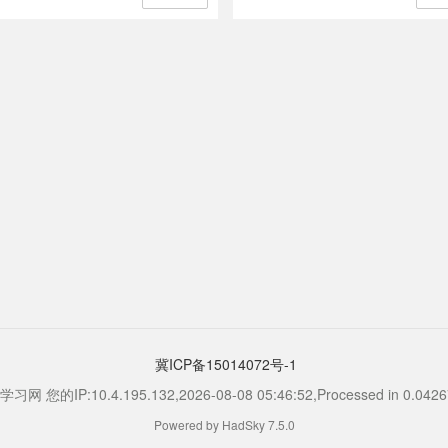
达至铁道后带动车头马达，模型火车就
同真实火车一样运动，可调速前进、后
如有电灯也会发亮或跟随火车行驶方向
换而转换电灯方向，有些也可外加音效
效如真实火车般栩栩如生。
冀ICP备15014072号-1
习网 您的IP:10.4.195.132,2026-08-08 05:46:52,Processed in 0.04267
Powered by HadSky 7.5.0