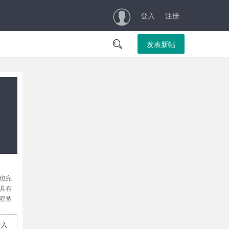
登入
注册

发表新帖
也完
具有
程塑
，全
例缩
进入
器传