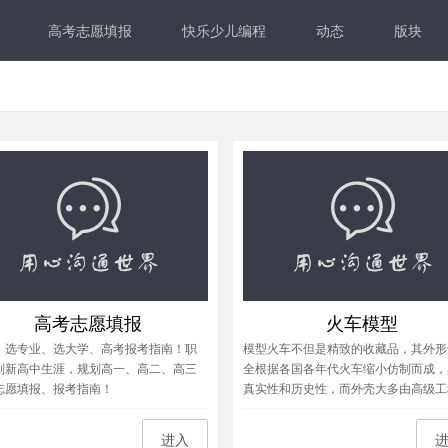
高考志愿填报
快乐少儿编程
动态
版块
高考志愿填报
火车模型
、选专业、选大学、高考报考指南！职
模型火车不但是精致的收藏品，其外形
划新高中生涯，规划高一、高二、高三
全根据各国各年代火车缩小仿制而成，
志愿填报、报考指南！
真实性和历史性，而外壳大多由高级工
料ABS塑成，内置精巧电机，金属压重
按比例缩小。 铁道也根据真实铁道比
进入
小，用锌合金拉制而成，电流通过控制