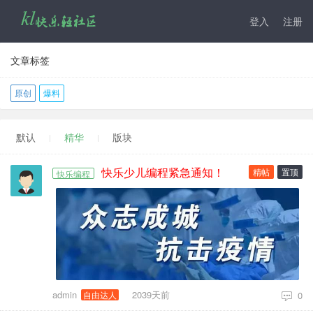
登入
注册
文章标签
原创
爆料
默认
精华
版块
快乐少儿编程紧急通知！
精帖
置顶
快乐编程
admin
2039天前
自由达人
0